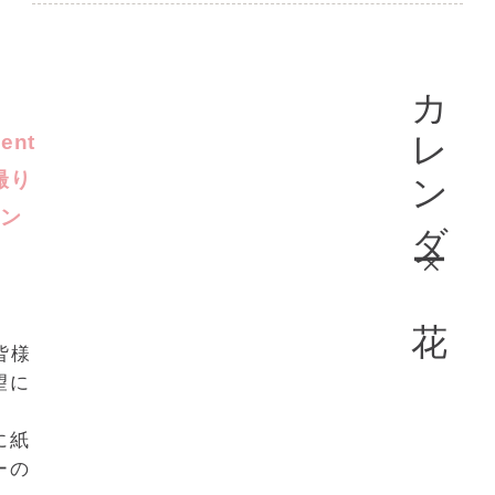
カレンダー
ment
撮り
ン
×
花
皆様
望に
、
に紙
ーの