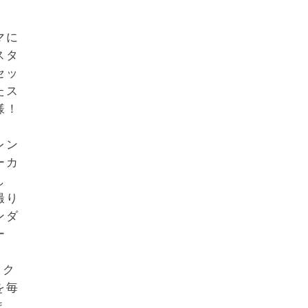
、
マに
スタ
セッ
たス
様！
レン
ーカ
し
撮り
ンダ
ー
レク
を毎
ま